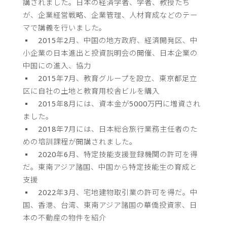
講されました。日本の経済学者、学者、教授たち
が、企業経営戦略、企業管理、人材育成などのテー
マで講義を行いました。
▪ 2015年2月、中国の地方政府、経済開発区、中
小企業の日本進出と投資説明会の開催、日本企業の
中国にの進入、協力
▪ 2015年7月、教育グループを設立、東京都足立
区に自社の土地と教育用校舎ビルを購入
▪ 2015年8月には、資本金が5000万円に増資され
ました。
▪ 2018年7月には、日本総合旅行業務主任者のた
めの培訓課程が開講されました。
▪ 2020年6月、特定技能支援登録機関の許可を得
だ。東南アジア諸国、中国から特定技能生の育成と
支援
▪ 2022年3月、宅地建物取引業の許可を得だ。中
国、香港、台湾、東南アジア諸国の華僑投資家、日
本の不動産の物件を紹介