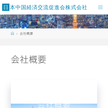
日
本
中
国
経
済
交
流
促
進
会
株
式
会
社
会社概要
会社概要
会社概要